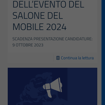
DELL’EVENTO DEL
SALONE DEL
MOBILE 2024
SCADENZA PRESENTAZIONE CANDIDATURE:
9 OTTOBRE 2023
-
Continua la lettura
CONC
D’US
DEGLI
SPAZI
NOBIL
DI