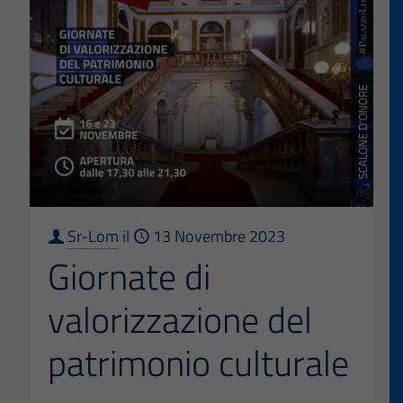
alla
gestio
degli
aspett
istrutt
di
proce
tecnic
ammini
Sr-Lom
il
13 Novembre 2023
RETTI
Giornate di
valorizzazione del
patrimonio culturale