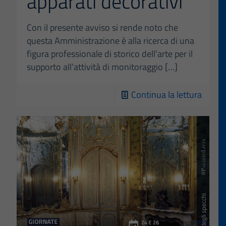
apparati decorativi
Con il presente avviso si rende noto che
questa Amministrazione è alla ricerca di una
figura professionale di storico dell’arte per il
supporto all’attività di monitoraggio
[…]
-
Continua la lettura
Avvis
pubbli
–
Milano
Palaz
Litta.
Realiz
nuova