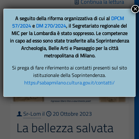
-
Continua la lettura
×
Giorna
A seguito della riforma organizzativa di cui al
DPCM
di
57/2024
e
DM 270/2024
, il Segretariato regionale del
valori
MiC per la Lombardia è stato soppresso. Le competenze
del
in capo ad esso sono state trasferite alla Soprintendenza
patri
Archeologia, Belle Arti e Paesaggio per la città
metropolitana di Milano.
cultur
Si prega di fare riferimento ai contatti presenti sul sito
istituzionale della Soprintendenza.
https://sabapmilano.cultura.gov.it/contatti/
Sr-Lom
il
20 Ottobre 2023
La bellezza salvata