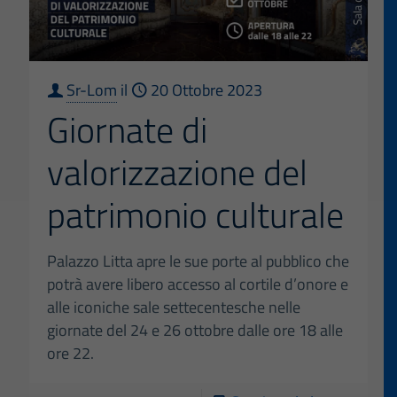
centra
cogene
Ricerc
suppo
Sr-Lom
il
20 Ottobre 2023
all’att
Giornate di
di
valorizzazione del
monit
degli
patrimonio culturale
appara
decora
Palazzo Litta apre le sue porte al pubblico che
potrà avere libero accesso al cortile d’onore e
alle iconiche sale settecentesche nelle
giornate del 24 e 26 ottobre dalle ore 18 alle
ore 22.