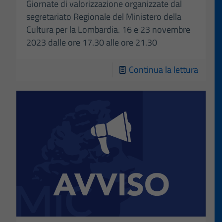
Giornate di valorizzazione organizzate dal
segretariato Regionale del Ministero della
Cultura per la Lombardia. 16 e 23 novembre
2023 dalle ore 17.30 alle ore 21.30
-
Continua la lettura
Giorna
di
valori
del
patri
cultur