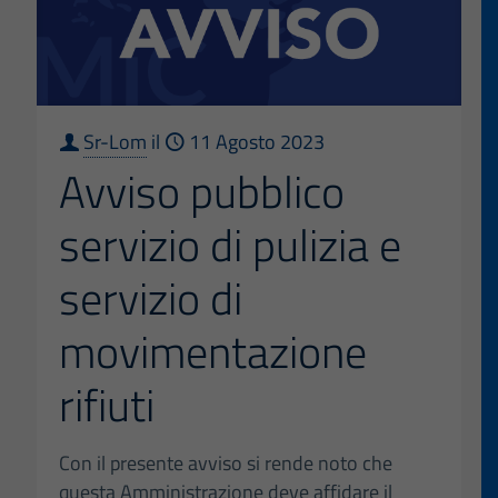
PALA
LITTA
IN
OCCA
DELL’
Sr-Lom
il
11 Agosto 2023
Avviso pubblico
DEL
SALO
servizio di pulizia e
DEL
MOBI
servizio di
2024
movimentazione
rifiuti
Con il presente avviso si rende noto che
questa Amministrazione deve affidare il