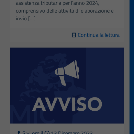
assistenza tributaria per l’anno 2024,
comprensivo delle attività di elaborazione e
invio
[…]
-
Continua la lettura
Avvis
–
Serviz
di
assist
tributa
per
il
2024
Sr-Lom
il
13 Dicembre 2023