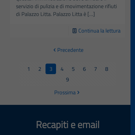
servizio di pulizia e di movimentazione rifiuti
di Palazzo Litta. Palazzo Litta è
[…]
-
Continua la lettura
Avvis
pubbli
Precedente
serviz
di
1
2
3
4
5
6
7
8
pulizia
9
e
Prossima
serviz
di
movim
rifiuti
Recapiti e email