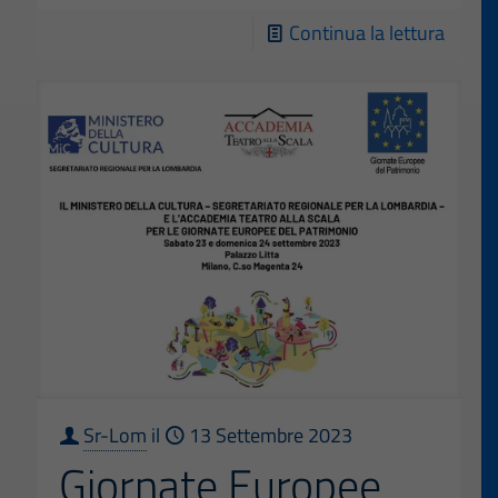
-
Continua la lettura
La
bellez
salvat
Sr-Lom
il
13 Settembre 2023
Giornate Europee