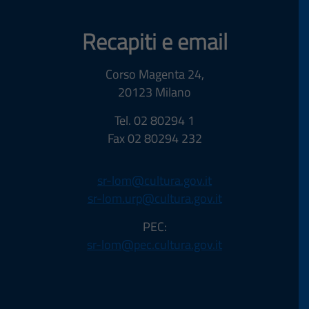
sbarca
Recapiti e email
online
il
Corso Magenta 24,
Muse
20123 Milano
Nazio
della
Tel. 02 80294 1
Fax 02 80294 232
Resis
di
sr-lom@cultura.gov.it
Milan
sr-lom.urp@cultura.gov.it
PEC:
sr-lom@pec.cultura.gov.it