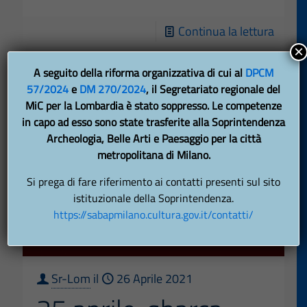
-
Continua la lettura
Cantie
×
della
A seguito della riforma organizzativa di cui al
DPCM
57/2024
e
DM 270/2024
, il Segretariato regionale del
Cultur
MiC per la Lombardia è stato soppresso. Le competenze
ulterio
in capo ad esso sono state trasferite alla Soprintendenza
8
Archeologia, Belle Arti e Paesaggio per la città
milion
metropolitana di Milano.
di
Si prega di fare riferimento ai contatti presenti sul sito
euro
istituzionale della Soprintendenza.
https://sabapmilano.cultura.gov.it/contatti/
per
il
Muse
della
Sr-Lom
il
26 Aprile 2021
Resis